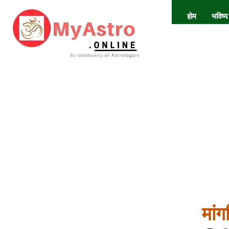
होम
भविष्य
मां