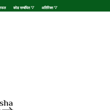
शिफल
कोड सम्बंधित ▽
अतिरिक्त ▽
sha