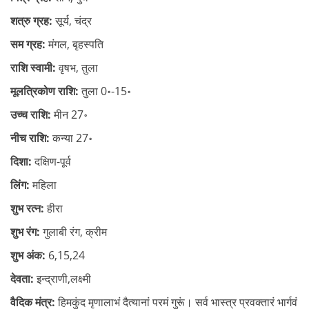
शत्रु ग्रह:
सूर्य, चंद्र
सम ग्रह:
मंगल, बृहस्पति
राशि स्वामी:
वृषभ, तुला
मूलत्रिकोण राशि:
तुला 0॰-15॰
उच्च राशि:
मीन 27॰
नीच राशि:
कन्या 27॰
दिशा:
दक्षिण-पूर्व
लिंग:
महिला
शुभ रत्न:
हीरा
शुभ रंग:
गुलाबी रंग, क्रीम
शुभ अंक:
6,15,24
देवता:
इन्द्राणी,लक्ष्मी
वैदिक मंत्र:
हिमकुंद मृणालाभं दैत्यानां परमं गुरूं। सर्व भास्त्र प्रवक्तारं भार्गवं